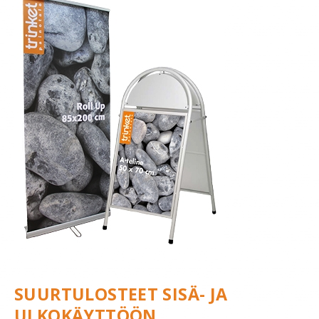
YRITYS
TILAAJAN OPAS
SUURTULOSTEET SISÄ- JA
ULKOKÄYTTÖÖN