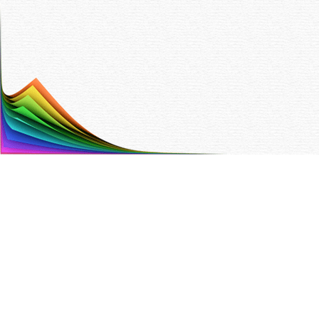
Painotalo Trinket Oy
Hyttitie 4 B 00700 Helsinki
Puh. (09) 350 90 700,
info@trinket.fi
ETUSIVU
YHTEYSTIEDOT