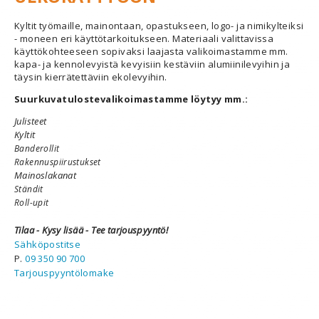
Kyltit työmaille, mainontaan, opastukseen, logo- ja nimikylteiksi
- moneen eri käyttötarkoitukseen. Materiaali valittavissa
käyttökohteeseen sopivaksi laajasta valikoimastamme mm.
kapa- ja kennolevyistä kevyisiin kestäviin alumiinilevyihin ja
täysin kierrätettäviin ekolevyihin.
Suurkuvatulostevalikoimastamme löytyy mm.:
Julisteet
Kyltit
Banderollit
Rakennuspiirustukset
Mainoslakanat
Ständit
Roll-upit
Tilaa - Kysy lisää - Tee tarjouspyyntö!
Sähköpostitse
P.
09 350 90 700
Tarjouspyyntölomake