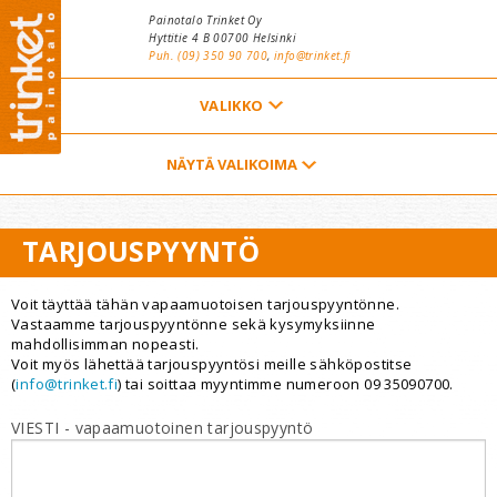
Hyppää pääsisältöön
Painotalo Trinket Oy
Hyttitie 4 B 00700 Helsinki
Puh. (09) 350 90 700
,
info@trinket.fi
ETUSIVU
NÄYTÄ VALIKOIMA
YHTEYSTIEDOT
TARJOUSPYYNTÖ
TARJOUSPYYNTÖ
VALIKOIMA
Voit täyttää tähän vapaamuotoisen tarjouspyyntönne.
YRITYS
Vastaamme tarjouspyyntönne sekä kysymyksiinne
mahdollisimman nopeasti.
Voit myös lähettää tarjouspyyntösi meille sähköpostitse
TILAAJAN OPAS
(
info@trinket.fi
) tai soittaa myyntimme numeroon 09 35090700.
VIESTI - vapaamuotoinen tarjouspyyntö