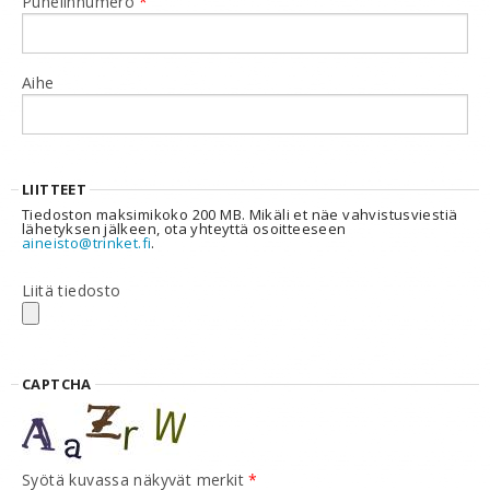
Puhelinnumero
*
Aihe
LIITTEET
Tiedoston maksimikoko 200 MB. Mikäli et näe vahvistusviestiä
lähetyksen jälkeen, ota yhteyttä osoitteeseen
aineisto@trinket.fi
.
Liitä tiedosto
CAPTCHA
Syötä kuvassa näkyvät merkit
*