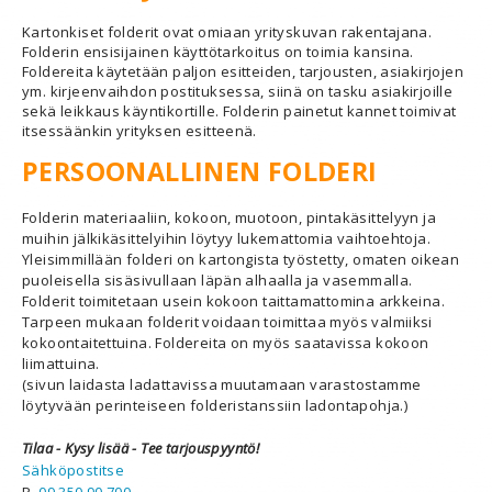
Kartonkiset folderit ovat omiaan yrityskuvan rakentajana.
Folderin ensisijainen käyttötarkoitus on toimia kansina.
Foldereita käytetään paljon esitteiden, tarjousten, asiakirjojen
ym. kirjeenvaihdon postituksessa, siinä on tasku asiakirjoille
sekä leikkaus käyntikortille. Folderin painetut kannet toimivat
itsessäänkin yrityksen esitteenä.
PERSOONALLINEN FOLDERI
Folderin materiaaliin, kokoon, muotoon, pintakäsittelyyn ja
muihin jälkikäsittelyihin löytyy lukemattomia vaihtoehtoja.
Yleisimmillään folderi on kartongista työstetty, omaten oikean
puoleisella sisäsivullaan läpän alhaalla ja vasemmalla.
Folderit toimitetaan usein kokoon taittamattomina arkkeina.
Tarpeen mukaan folderit voidaan toimittaa myös valmiiksi
kokoontaitettuina. Foldereita on myös saatavissa kokoon
liimattuina.
(sivun laidasta ladattavissa muutamaan varastostamme
löytyvään perinteiseen folderistanssiin ladontapohja.)
Tilaa - Kysy lisää - Tee tarjouspyyntö!
Sähköpostitse
P.
09 350 90 700