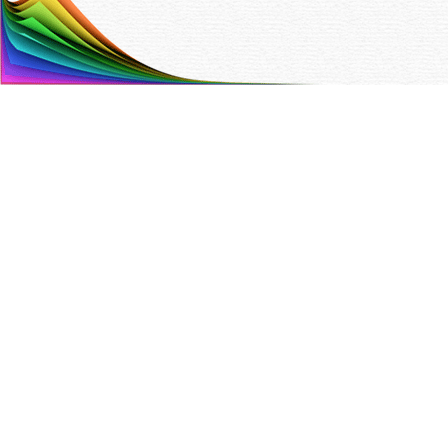
Painotalo Trinket Oy
Hyttitie 4 B 00700 Helsinki
Puh. (09) 350 90 700,
info@trinket.fi
ETUSIVU
YHTEYSTIEDOT
TARJOUSPYYNTÖ
VALIKOIMA
YRITYS
TILAAJAN OPAS
TIETOSUOJASELOSTE
EVÄSTEASETUKSET