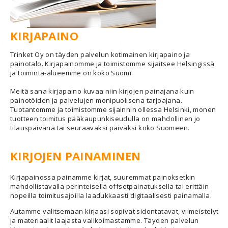
KIRJAPAINO
Trinket Oy on täyden palvelun kotimainen kirjapaino ja
painotalo. Kirjapainomme ja toimistomme sijaitsee Helsingissä
ja toiminta-alueemme on koko Suomi.
Meitä sana kirjapaino kuvaa niin kirjojen painajana kuin
painotöiden ja palvelujen monipuolisena tarjoajana.
Tuotantomme ja toimistomme sijainnin ollessa Helsinki, monen
tuotteen toimitus pääkaupunkiseudulla on mahdollinen jo
tilauspäivänä tai seuraavaksi päiväksi koko Suomeen.
KIRJOJEN PAINAMINEN
Kirjapainossa painamme kirjat, suuremmat painoksetkin
mahdollistavalla perinteisellä offsetpainatuksella tai erittäin
nopeilla toimitusajoilla laadukkaasti digitaalisesti painamalla.
Autamme valitsemaan kirjaasi sopivat sidontatavat, viimeistelyt
ja materiaalit laajasta valikoimastamme. Täyden palvelun