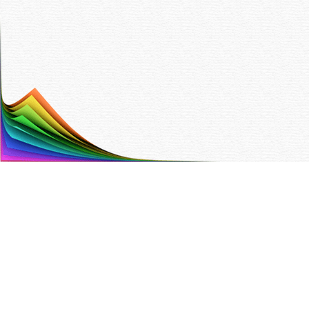
Painotalo Trinket Oy
Hyttitie 4 B 00700 Helsinki
Puh. (09) 350 90 700,
info@trinket.fi
ETUSIVU