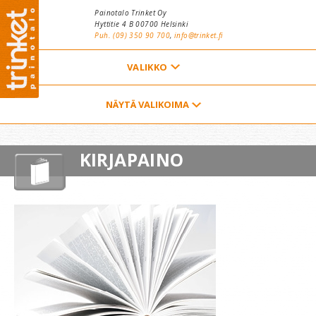
Hyppää pääsisältöön
Painotalo Trinket Oy
Hyttitie 4 B 00700 Helsinki
Puh. (09) 350 90 700
,
info@trinket.fi
ETUSIVU
NÄYTÄ VALIKOIMA
YHTEYSTIEDOT
KIRJAPAINO
TARJOUSPYYNTÖ
VALIKOIMA
YRITYS
TILAAJAN OPAS