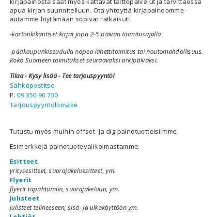
kirjapainosta saat myös kattavat taittopalvelut ja tarvittaessa
apua kirjan suunnitelluun. Ota yhteyttä kirjapainoomme -
autamme löytämään sopivat ratkaisut!
-kartonkikantiset kirjat jopa 2-5 päivän toimitusajalla
-pääkaupunkiseudulla nopea lähettitoimitus tai noutomahdollisuus.
Koko Suomeen toimitukset seuraavaksi arkipäiväksi.
Tilaa - Kysy lisää - Tee tarjouspyyntö!
Sähköpostitse
P.
09 350 90 700
Tarjouspyyntölomake
Tutustu myös muihin offset- ja digipainotuotteisiimme.
Esimerkkejä painotuotevalikoimastamme:
Esitteet
yritysesitteet, suorajakeluesitteet, ym.
Flyerit
flyerit tapahtumiin, suorajakeluun, ym.
Julisteet
julisteet telineeseen, sisä- ja ulkokäyttöön ym.
Lehtiöt