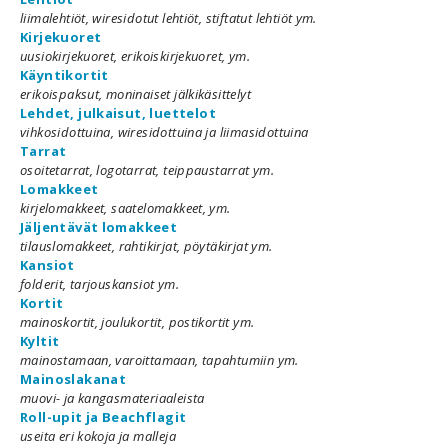
liimalehtiöt, wiresidotut lehtiöt, stiftatut lehtiöt ym.
Kirjekuoret
uusiokirjekuoret, erikoiskirjekuoret, ym.
Käyntikortit
erikoispaksut, moninaiset jälkikäsittelyt
Lehdet, julkaisut, luettelot
vihkosidottuina, wiresidottuina ja liimasidottuina
Tarrat
osoitetarrat, logotarrat, teippaustarrat ym.
Lomakkeet
kirjelomakkeet, saatelomakkeet, ym.
Jäljentävät lomakkeet
tilauslomakkeet, rahtikirjat, pöytäkirjat ym.
Kansiot
folderit, tarjouskansiot ym.
Kortit
mainoskortit, joulukortit, postikortit ym.
Kyltit
mainostamaan, varoittamaan, tapahtumiin ym.
Mainoslakanat
muovi- ja kangasmateriaaleista
Roll-upit ja Beachflagit
useita eri kokoja ja malleja