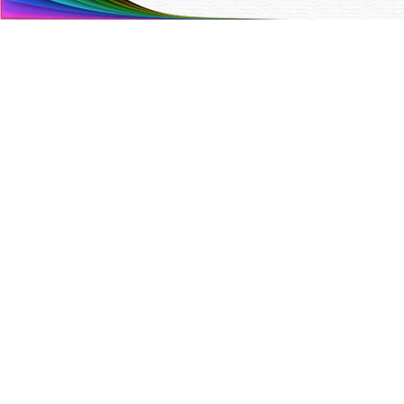
Painotalo Trinket Oy
Hyttitie 4 B 00700 Helsinki
Puh. (09) 350 90 700,
info@trinket.fi
ETUSIVU
YHTEYSTIEDOT
TARJOUSPYYNTÖ
VALIKOIMA
YRITYS
TILAAJAN OPAS
TIETOSUOJASELOSTE
EVÄSTEASETUKSET