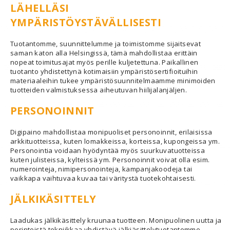
LÄHELLÄSI
YMPÄRISTÖYSTÄVÄLLISESTI
Tuotantomme, suunnittelumme ja toimistomme sijaitsevat
saman katon alla Helsingissä, tämä mahdollistaa erittäin
nopeat toimitusajat myös perille kuljetettuna. Paikallinen
tuotanto yhdistettynä kotimaisiin ympäristösertifioituihin
materiaaleihin tukee ympäristösuunnitelmaamme minimoiden
tuotteiden valmistuksessa aiheutuvan hiilijalanjäljen.
PERSONOINNIT
Digipaino mahdollistaa monipuoliset personoinnit, erilaisissa
arkkituotteissa, kuten lomakkeissa, korteissa, kupongeissa ym.
Personointia voidaan hyödyntää myös suurkuvatuotteissa
kuten julisteissa, kylteissä ym. Personoinnit voivat olla esim.
numerointeja, nimipersonointeja, kampanjakoodeja tai
vaikkapa vaihtuvaa kuvaa tai väritystä tuotekohtaisesti.
JÄLKIKÄSITTELY
Laadukas jälkikäsittely kruunaa tuotteen. Monipuolinen uutta ja
perinteistä tekniikkaa yhdistävä jälkiäsittelytuotantomme