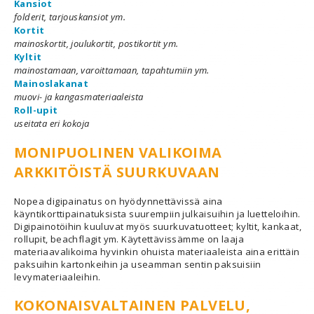
Kansiot
folderit, tarjouskansiot ym.
Kortit
mainoskortit, joulukortit, postikortit ym.
Kyltit
mainostamaan, varoittamaan, tapahtumiin ym.
Mainoslakanat
muovi- ja kangasmateriaaleista
Roll-upit
useitata eri kokoja
MONIPUOLINEN VALIKOIMA
ARKKITÖISTÄ SUURKUVAAN
Nopea digipainatus on hyödynnettävissä aina
käyntikorttipainatuksista suurempiin julkaisuihin ja luetteloihin.
Digipainotöihin kuuluvat myös suurkuvatuotteet; kyltit, kankaat,
rollupit, beachflagit ym. Käytettävissämme on laaja
materiaavalikoima hyvinkin ohuista materiaaleista aina erittäin
paksuihin kartonkeihin ja useamman sentin paksuisiin
levymateriaaleihin.
KOKONAISVALTAINEN PALVELU,