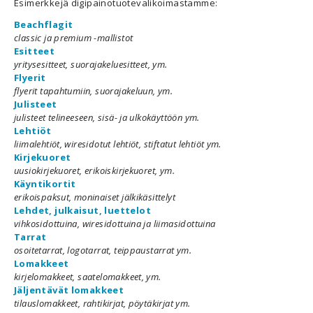
Esimerkkejä digipainotuotevalikoimastamme:
Beachflagit
classic ja premium -mallistot
Esitteet
yritysesitteet, suorajakeluesitteet, ym.
Flyerit
flyerit tapahtumiin, suorajakeluun, ym.
Julisteet
julisteet telineeseen, sisä- ja ulkokäyttöön ym.
Lehtiöt
liimalehtiöt, wiresidotut lehtiöt, stiftatut lehtiöt ym.
Kirjekuoret
uusiokirjekuoret, erikoiskirjekuoret, ym.
Käyntikortit
erikoispaksut, moninaiset jälkikäsittelyt
Lehdet, julkaisut, luettelot
vihkosidottuina, wiresidottuina ja liimasidottuina
Tarrat
osoitetarrat, logotarrat, teippaustarrat ym.
Lomakkeet
kirjelomakkeet, saatelomakkeet, ym.
Jäljentävät lomakkeet
tilauslomakkeet, rahtikirjat, pöytäkirjat ym.