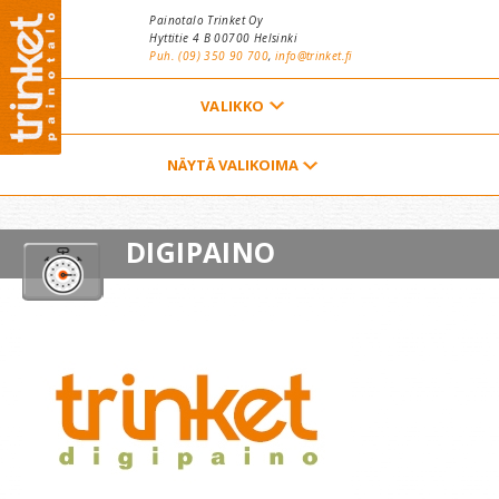
Hyppää pääsisältöön
Painotalo Trinket Oy
Hyttitie 4 B 00700 Helsinki
Puh. (09) 350 90 700
,
info@trinket.fi
ETUSIVU
NÄYTÄ VALIKOIMA
YHTEYSTIEDOT
DIGIPAINO
TARJOUSPYYNTÖ
VALIKOIMA
YRITYS
TILAAJAN OPAS