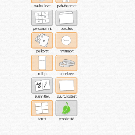
pakkaukset
pahvihahmot
personoinnit
postitus
pelikortit
rintanapit
rollup
rannekkeet
suunnittelu
suurtulosteet
tarrat
ympäristö