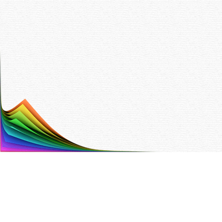
Painotalo Trinket Oy
Hyttitie 4 B 00700 Helsinki
Puh. (09) 350 90 700,
info@trinket.fi