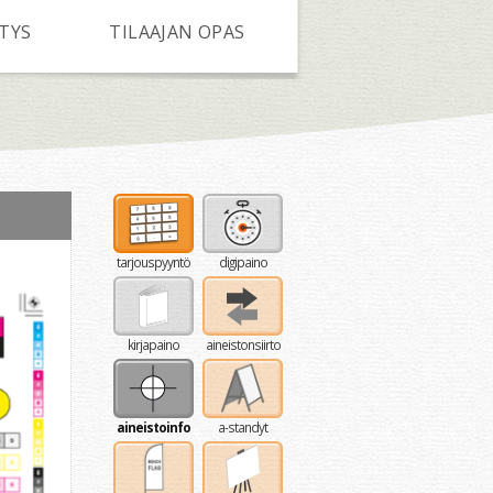
ITYS
TILAAJAN OPAS
tarjouspyyntö
digipaino
kirjapaino
aineistonsiirto
aineistoinfo
a-standyt