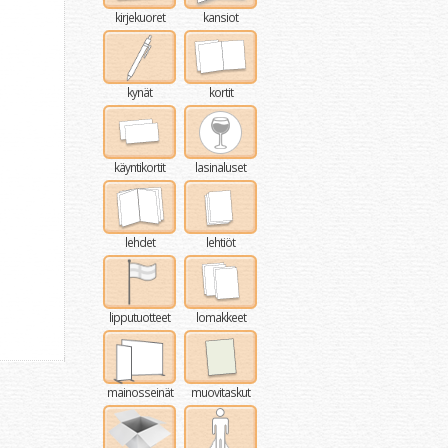
kirjekuoret
kansiot
kynät
kortit
käyntikortit
lasinaluset
lehdet
lehtiöt
lipputuotteet
lomakkeet
mainosseinät
muovitaskut