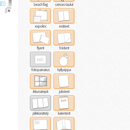
beach flag
canvas-taulut
expolinc
esitteet
flyerit
folderit
foliopainatus
hyllyvippa
ikkunateipit
julisteet
jälkikäsittely
kalenterit