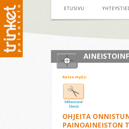
Hyppää pääsisältöön
ETUSIVU
YHTEYSTIE
AINEISTOIN
Katso myös:
leikkausvarat -
bleeds
OHJEITA ONNISTU
PAINOAINEISTON 