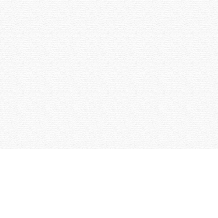
YYDÄ UUTTA SALASANAA