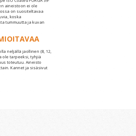
ope ISO Coated FORGA 39-
en aineistoon ei ole
tossa on suositeltavaa
uvia, koska
lista tummuutta ja kuvan
MIOITAVAA
a neljällä jaollinen (8, 12,
ja ole tarpeeksi, tyhjiä
suus toteutuu. Aineisto
ttain. Kannet ja sisäsivut