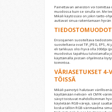
Painettavan aineiston voi toimittaa 
muodossa kuin se sinulla on. Me te
Mikäli käytössäsi on jokin taitto-ohj
auttavat sinua rakentamaan hyvän 
TIEDOSTOMUODOT
Ensisijainen suositeltava tiedostom
suositeltavia ovat TIF, JPEG, EPS, AI
eli tarkkuus olisi hyvä olla 300dpi (
muodostus tapahtuu tulostamalla jo
käyttämällä joistain ohjelmista löyt
toimintoa.
VÄRIASETUKSET 4-V
TÖISSÄ
Mikäli painotyö halutaan värillisenä
käyttämään neliväri- eli CMYK-värim
sävyt toistuvat mahdollisimman hyvi
käytetään RGB-värejä, sävyt saatt
koska tällöin RGB-värimaailma simu