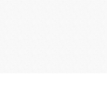
ETUSIVU
YHTEYSTIEDOT
TARJOUSPYYNTÖ
VALIKOIMA
P
YRITYS
TILAAJAN OPAS