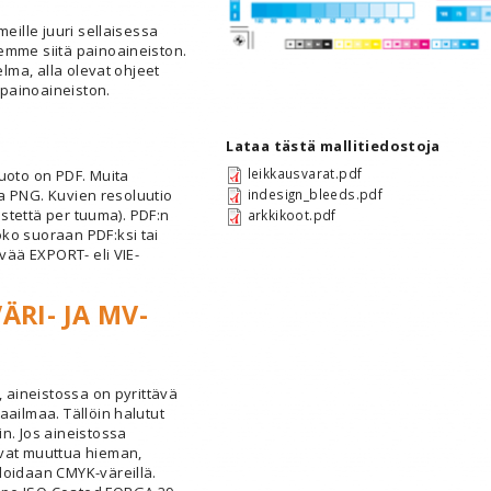
meille juuri sellaisessa
emme siitä painoaineiston.
elma, alla olevat ohjeet
painoaineiston.
Lataa tästä mallitiedostoja
leikkausvarat.pdf
uoto on PDF. Muita
 ja PNG. Kuvien resoluutio
indesign_bleeds.pdf
pistettä per tuuma). PDF:n
arkkikoot.pdf
ko suoraan PDF:ksi tai
yvää EXPORT- eli VIE-
ÄRI- JA MV-
, aineistossa on pyrittävä
aailmaa. Tällöin halutut
n. Jos aineistossa
avat muuttua hieman,
loidaan CMYK-väreillä.