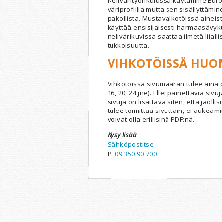
Nelivärityönkulussa käytämme Eur
väriprofiilia mutta sen sisällyttämin
pakollista. Mustavalkotöissä aineis
käyttää ensisijaisesti harmaasävyk
nelivärikuvissa saattaa ilmetä liial
tukkoisuutta.
VIHKOTÖISSÄ HUO
Vihkotöissä sivumäärän tulee aina oll
16, 20, 24 jne). Ellei painettavia sivu
sivuja on lisättävä siten, että jaolli
tulee toimittaa sivuttain, ei aukeami
voivat olla erillisinä PDF:nä.
Kysy lisää
Sähköpostitse
P.
09 350 90 700