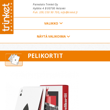
Hyppää pääsisältöön
Painotalo Trinket Oy
Hyttitie 4 B 00700 Helsinki
Puh. (09) 350 90 700
,
info@trinket.fi
ETUSIVU
NÄYTÄ VALIKOIMA
YHTEYSTIEDOT
PELIKORTIT
TARJOUSPYYNTÖ
VALIKOIMA
YRITYS
TILAAJAN OPAS