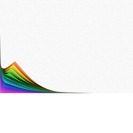
Painotalo Trinket Oy
Hyttitie 4 B 00700 Helsinki
Puh. (09) 350 90 700,
info@trinket.fi