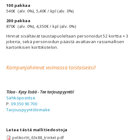
100 pakkaa
540€ (alv. 0%), 5,40€ / kpl (alv. 0%)
200 pakkaa
870€ (alv. 0%), 4,350€ / kpl (alv. 0%)
Hinnat sisältävät taustapuoleltaan personoidut 52 korttia + 3
jokeria, sekä personoidun päästä avattavan rasiamallisen
kartonkisen korttikotelon.
Kampanjahinnat voimassa toistaiseksi!
Tilaa - Kysy lisää - Tee tarjouspyyntö!
Sähköpostitse
P.
09 350 90 700
Tarjouspyyntölomake
Lataa tästä mallitiedostoja
pelikortti_63x88_trinket.pdf