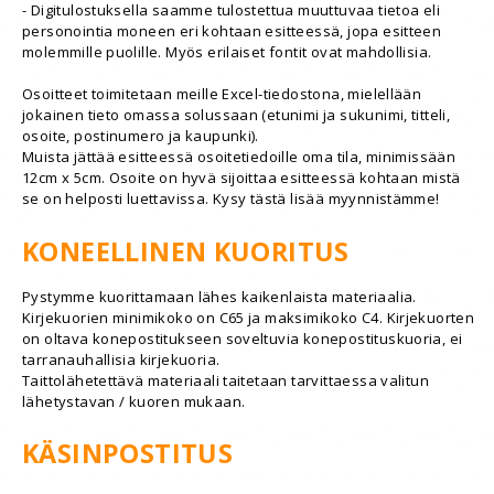
- Digitulostuksella saamme tulostettua muuttuvaa tietoa eli
personointia moneen eri kohtaan esitteessä, jopa esitteen
molemmille puolille. Myös erilaiset fontit ovat mahdollisia.
Osoitteet toimitetaan meille Excel-tiedostona, mielellään
jokainen tieto omassa solussaan (etunimi ja sukunimi, titteli,
osoite, postinumero ja kaupunki).
Muista jättää esitteessä osoitetiedoille oma tila, minimissään
12cm x 5cm. Osoite on hyvä sijoittaa esitteessä kohtaan mistä
se on helposti luettavissa. Kysy tästä lisää myynnistämme!
KONEELLINEN KUORITUS
Pystymme kuorittamaan lähes kaikenlaista materiaalia.
Kirjekuorien minimikoko on C65 ja maksimikoko C4. Kirjekuorten
on oltava konepostitukseen soveltuvia konepostituskuoria, ei
tarranauhallisia kirjekuoria.
Taittolähetettävä materiaali taitetaan tarvittaessa valitun
lähetystavan / kuoren mukaan.
KÄSINPOSTITUS