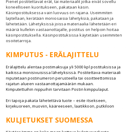
Pienet postitettavat erät, tai materiaalit jotka eivät sovellu
koneelliseen kuoritukseen, pakataan käsin.
Käsinpostituksessa vain luovuus on rajana. Useimmiten
lajitellaan, kerätään moniosaisia lähetyksiä, pakataan ja
lähetetään. Lähetyksissä joissa materiaalia lähetetään eri
määriä kullekin vastaanottajalle, postitus on helpoin hoitaa
käsinpostituksella. Käsinpostituksissa käytetään useimmiten
osoitetarroja.
KIMPUTUS - ERÄLAJITTELU
Erälajittelu alentaa postimaksuja yli 5000 kpl postituksissa ja
kaikissa monisivuisissa lähetyksissä. Postitettava materiaali
niputetaan postinumeron perusteella tai osoitteettomissa
rajatun alueen vastaanottajamäärän mukaan.
Kimputettuihin nippuihin tarvitaan Postin kimppulaput.
Eri tapoja pakata lähetettävä tuote – esite itsekseen,
kirjekuoreen, muoviin, kääreeseen, laatikkoon, putkiloon
KULJETUKSET SUOMESSA