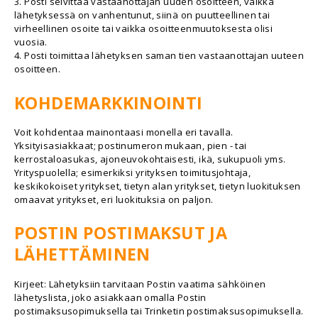
3. Posti selvittää vastaanottajan uuden osoitteen, vaikka
lähetyksessä on vanhentunut, siinä on puutteellinen tai
virheellinen osoite tai vaikka osoitteenmuutoksesta olisi
vuosia.
4. Posti toimittaa lähetyksen saman tien vastaanottajan uuteen
osoitteen.
KOHDEMARKKINOINTI
Voit kohdentaa mainontaasi monella eri tavalla.
Yksityisasiakkaat; postinumeron mukaan, pien - tai
kerrostaloasukas, ajoneuvokohtaisesti, ikä, sukupuoli yms.
Yrityspuolella; esimerkiksi yrityksen toimitusjohtaja,
keskikokoiset yritykset, tietyn alan yritykset, tietyn luokituksen
omaavat yritykset, eri luokituksia on paljon.
POSTIN POSTIMAKSUT JA
LÄHETTÄMINEN
Kirjeet: Lähetyksiin tarvitaan Postin vaatima sähköinen
lähetyslista, joko asiakkaan omalla Postin
postimaksusopimuksella tai Trinketin postimaksusopimuksella.