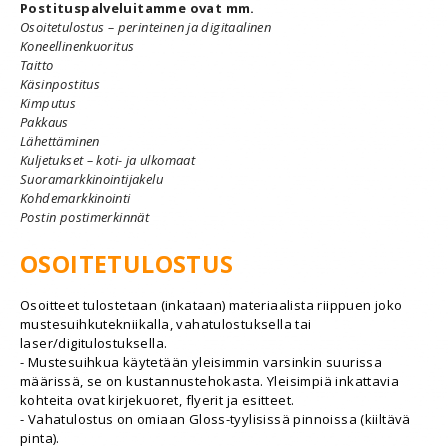
Postituspalveluitamme ovat mm.
Osoitetulostus – perinteinen ja digitaalinen
Koneellinenkuoritus
Taitto
Käsinpostitus
Kimputus
Pakkaus
Lähettäminen
Kuljetukset – koti- ja ulkomaat
Suoramarkkinointijakelu
Kohdemarkkinointi
Postin postimerkinnät
OSOITETULOSTUS
Osoitteet tulostetaan (inkataan) materiaalista riippuen joko
mustesuihkutekniikalla, vahatulostuksella tai
laser/digitulostuksella.
- Mustesuihkua käytetään yleisimmin varsinkin suurissa
määrissä, se on kustannustehokasta. Yleisimpiä inkattavia
kohteita ovat kirjekuoret, flyerit ja esitteet.
- Vahatulostus on omiaan Gloss-tyylisissä pinnoissa (kiiltävä
pinta).