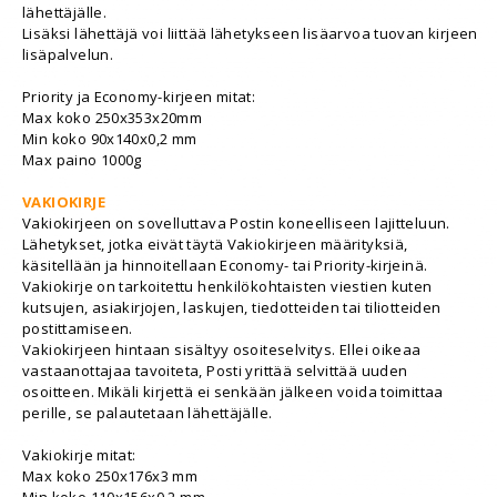
lähettäjälle.
Lisäksi lähettäjä voi liittää lähetykseen lisäarvoa tuovan kirjeen
lisäpalvelun.
Priority ja Economy-kirjeen mitat:
Max koko 250x353x20mm
Min koko 90x140x0,2 mm
Max paino 1000g
VAKIOKIRJE
Vakiokirjeen on sovelluttava Postin koneelliseen lajitteluun.
Lähetykset, jotka eivät täytä Vakiokirjeen määrityksiä,
käsitellään ja hinnoitellaan Economy- tai Priority-kirjeinä.
Vakiokirje on tarkoitettu henkilökohtaisten viestien kuten
kutsujen, asiakirjojen, laskujen, tiedotteiden tai tiliotteiden
postittamiseen.
Vakiokirjeen hintaan sisältyy osoiteselvitys. Ellei oikeaa
vastaanottajaa tavoiteta, Posti yrittää selvittää uuden
osoitteen. Mikäli kirjettä ei senkään jälkeen voida toimittaa
perille, se palautetaan lähettäjälle.
Vakiokirje mitat:
Max koko 250x176x3 mm
Min koko 110x156x0,2 mm