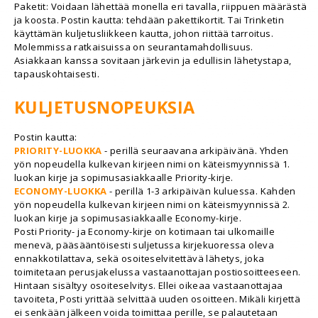
Paketit: Voidaan lähettää monella eri tavalla, riippuen määrästä
ja koosta. Postin kautta: tehdään pakettikortit. Tai Trinketin
käyttämän kuljetusliikkeen kautta, johon riittää tarroitus.
Molemmissa ratkaisuissa on seurantamahdollisuus.
Asiakkaan kanssa sovitaan järkevin ja edullisin lähetystapa,
tapauskohtaisesti.
KULJETUSNOPEUKSIA
Postin kautta:
PRIORITY-LUOKKA
- perillä seuraavana arkipäivänä.
Yhden
yön nopeudella kulkevan kirjeen nimi on käteismyynnissä 1.
luokan kirje ja sopimusasiakkaalle Priority-kirje.
ECONOMY-LUOKKA
- perillä 1-3 arkipäivän kuluessa.
Kahden
yön nopeudella kulkevan kirjeen nimi on käteismyynnissä 2.
luokan kirje ja sopimusasiakkaalle Economy-kirje.
Posti Priority- ja Economy-kirje on kotimaan tai ulkomaille
menevä, pääsääntöisesti suljetussa kirjekuoressa oleva
ennakkotilattava, sekä osoiteselvitettävä lähetys, joka
toimitetaan perusjakelussa vastaanottajan postiosoitteeseen.
Hintaan sisältyy osoiteselvitys. Ellei oikeaa vastaanottajaa
tavoiteta, Posti yrittää selvittää uuden osoitteen. Mikäli kirjettä
ei senkään jälkeen voida toimittaa perille, se palautetaan