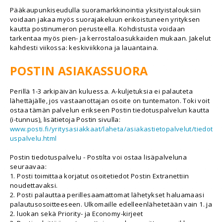
Pääkaupunkiseudulla suoramarkkinointia yksityistalouksiin
voidaan jakaa myös suorajakeluun erikoistuneen yrityksen
kautta postinumeron perusteella. Kohdistusta voidaan
tarkentaa myös pien- ja kerrostaloasukkaiden mukaan. Jakelut
kahdesti viikossa: keskiviikkona ja lauantaina.
POSTIN ASIAKASSUORA
Perillä 1-3 arkipäivän kuluessa. A-kuljetuksia ei palauteta
lähettäjälle, jos vastaanottajan osoite on tuntematon. Toki voit
ostaa tämän palvelun erikseen Postin tiedotuspalvelun kautta
(i-tunnus), lisätietoja Postin sivulla:
www.posti.fi/yritysasiakkaat/laheta/asiakastietopalvelut/tiedot
uspalvelu.html
Postin tiedotuspalvelu - Postilta voi ostaa lisäpalveluna
seuraavaa:
1. Posti toimittaa korjatut osoitetiedot Postin Extranettiin
noudettavaksi.
2. Posti palauttaa perillesaamattomat lähetykset haluamaasi
palautusosoitteeseen. Ulkomaille edelleenlähetetään vain 1. ja
2. luokan sekä Priority- ja Economy-kirjeet