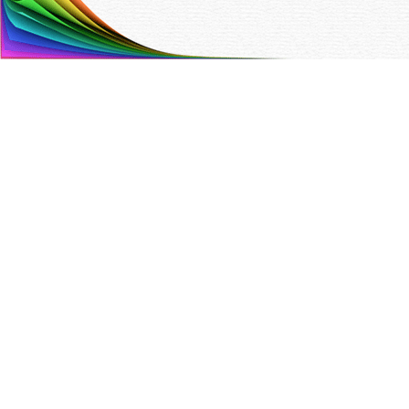
Painotalo Trinket Oy
Hyttitie 4 B 00700 Helsinki
Puh. (09) 350 90 700,
info@trinket.fi
ETUSIVU
YHTEYSTIEDOT
TARJOUSPYYNTÖ
VALIKOIMA
YRITYS
TILAAJAN OPAS
TIETOSUOJASELOSTE
EVÄSTEASETUKSET