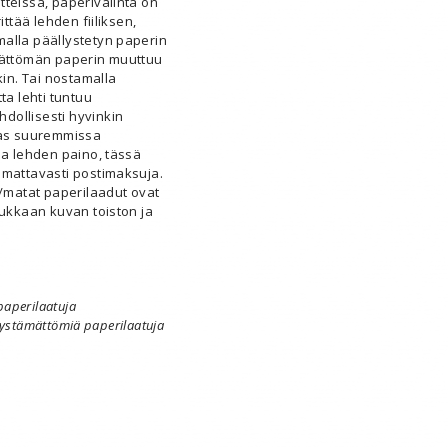
teissa, paperivalinta on
ittää lehden fiiliksen,
alla päällystetyn paperin
mättömän paperin muuttuu
kin. Tai nostamalla
a lehti tuntuu
dollisesti hyvinkin
aas suuremmissa
da lehden paino, tässä
omattavasti postimaksuja.
t/matat paperilaadut ovat
dukkaan kuvan toiston ja
paperilaatuja
llystämättömiä paperilaatuja