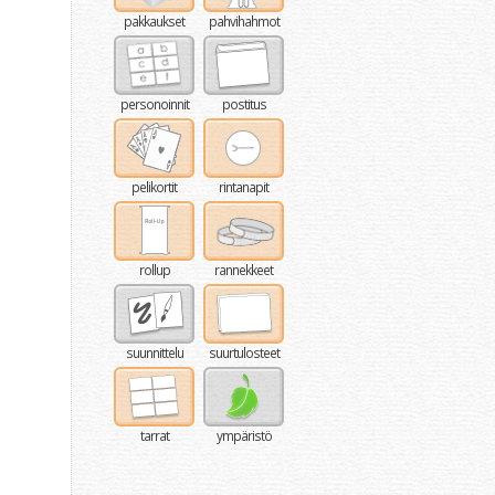
pakkaukset
pahvihahmot
personoinnit
postitus
pelikortit
rintanapit
rollup
rannekkeet
suunnittelu
suurtulosteet
tarrat
ympäristö