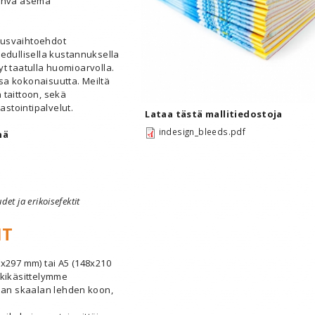
vahva asema
tusvaihtoehdot
edullisella kustannuksella
lyt taatulla huomioarvolla.
a kokonaisuutta. Meiltä
 taittoon, sekä
astointipalvelut.
Lataa tästä mallitiedostoja
indesign_bleeds.pdf
nä
det ja erikoisefektit
IT
x297 mm) tai A5 (148x210
kikäsittelymme
jaan skaalan lehden koon,