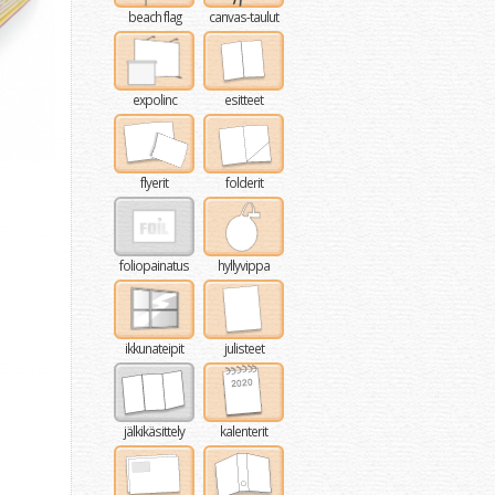
beach flag
canvas-taulut
expolinc
esitteet
flyerit
folderit
foliopainatus
hyllyvippa
ikkunateipit
julisteet
jälkikäsittely
kalenterit