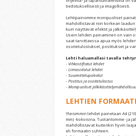
ohjelma- ja tapahtumalehdillä on 
tiedotuksellisesti ja imagollisesti.
Lehtipainomme monipuoliset paina
mahdollistavat niin korkean laadun 
kuin näyttävät efektit ja jälkikäsitte
Usein lehden painaminen on vain os
saat tarvittaessa apua myös lehden
osoitetulostukset, postitukset ja var
Lehti haluamallasi tavalla tehty
- Vihkostiftatut lehdet
- Liimasidotut lehdet
- Suunnittelupalvelut
- Postitus ja osoitetulostus
- Monipuoliset jälkikäsittelymahdollisuu
LEHTIEN FORMAAT
Yleisimmin lehdet painetaan A4 (210
mm) -kokoisina.
Tuotantomme- ja jäl
mahdollistavat kuitenkin hyvin laa
eli formaatin suhteen.