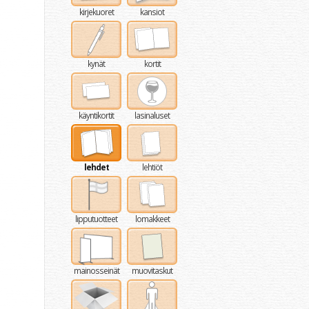
kirjekuoret
kansiot
kynät
kortit
käyntikortit
lasinaluset
lehdet
lehtiöt
lipputuotteet
lomakkeet
mainosseinät
muovitaskut