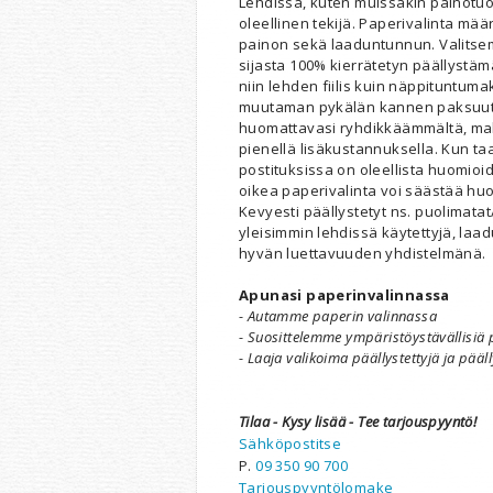
Lehdissä, kuten muissakin painotuot
oleellinen tekijä. Paperivalinta määr
painon sekä laaduntunnun. Valitsem
sijasta 100% kierrätetyn päällystä
niin lehden fiilis kuin näppituntuma
muutaman pykälän kannen paksuutt
huomattavasi ryhdikkäämmältä, mah
pienellä lisäkustannuksella. Kun t
postituksissa on oleellista huomioi
oikea paperivalinta voi säästää hu
Kevyesti päällystetyt ns. puolimata
yleisimmin lehdissä käytettyjä, laa
hyvän luettavuuden yhdistelmänä.
Apunasi paperinvalinnassa
- Autamme paperin valinnassa
- Suosittelemme ympäristöystävällisiä 
- Laaja valikoima päällystettyjä ja pää
Tilaa - Kysy lisää - Tee tarjouspyyntö!
Sähköpostitse
P.
09 350 90 700
Tarjouspyyntölomake