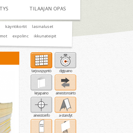
ITYS
TILAAJAN OPAS
käyntikortit
lasinaluset
hmot
expolinc
ikkunateipit
tarjouspyyntö
digipaino
kirjapaino
aineistonsiirto
aineistoinfo
a-standyt