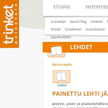
Hyppää pääsisältöön
ETUSIVU
YHTEYSTIE
a-standyt
beach flag
esitteet
lehtiöt
lomakkeet
muovitaskut
lipputuotteet
LEHDET
Katso myös:
luettelot
PAINETTU LEHTI J
Järjestö-, jäsen- ja asiakaslehdillä t