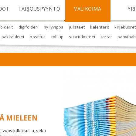
DOT
TARJOUSPYYNTÖ
VALIKOIMA
YR
folderit
digifolderi
hyllyvippa
julisteet
kalenterit
kirjekuoret
pakkaukset
postitus
roll up
suurtulosteet
tarrat
pahviha
ÄÄ MIELEEN
ai vuosijulkaisuilla, sekä