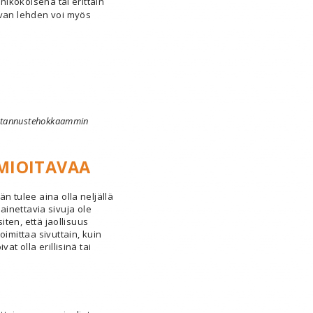
enikokoisena tai erittäin
evan lehden voi myös
ustannustehokkaammin
MIOITAVAA
n tulee aina olla neljällä
i painettavia sivuja ole
siten, että jaollisuus
oimittaa sivuttain, kuin
at olla erillisinä tai