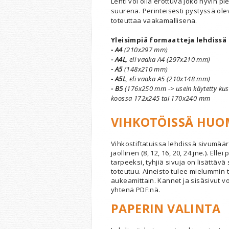
Lehti voi olla erottuva joko hyvin pi
suurena. Perinteisesti pystyssä ol
toteuttaa vaakamallisena.
Yleisimpiä formaatteja lehdissä
- A4
(210x297 mm)
- A4L
, eli vaaka A4 (297x210 mm)
- A5
(148x210 mm)
- A5L
, eli vaaka A5 (210x148 mm)
- B5
(176x250 mm -> usein käytetty k
koossa 172x245 tai 170x240 mm
VIHKOTÖISSÄ HUO
Vihkostiftatuissa lehdissä
sivumäärä
jaollinen (8, 12, 16, 20, 24 jne.). Elle
tarpeeksi, tyhjiä sivuja on lisättävä 
toteutuu. Aineisto tulee mielummin t
aukeamittain. Kannet ja sisäsivut voiv
yhtenä PDF:nä.
PAPERIN VALINTA